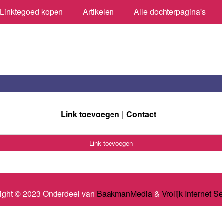
Linktegoed kopen
Artikelen
Alle dochterpagina's
Link toevoegen
Contact
Link toevoegen
ight © 2023 Onderdeel van
BaakmanMedia
&
Vrolijk Internet S