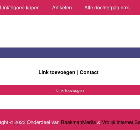
Linktegoed kopen
Artikelen
Alle dochterpagina's
Link toevoegen
Contact
Link toevoegen
ight © 2023 Onderdeel van
BaakmanMedia
&
Vrolijk Internet S