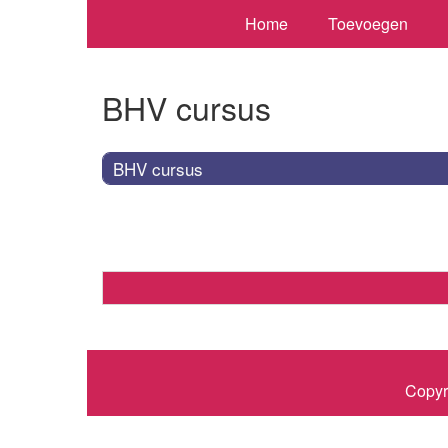
Home
Toevoegen
BHV cursus
BHV cursus
Copyr